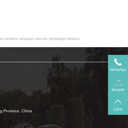
n eksterne selskaper uten din uttrykkelige tillatelse..
WhatsApp
Beskjed
TOPP
 Province, China