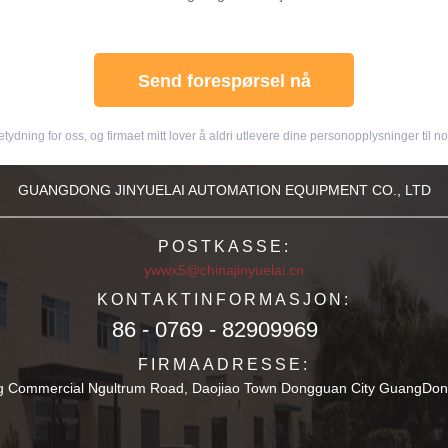
Send forespørsel nå
ydning for oss, og firmaet mitt lover å aldri utlevere dine personopplysninger til noe
GUANGDONG JINYUELAI AUTOMATION EQUIPMENT CO., LTD
POSTKASSE:
ywwx5@chinajinyuelai.cn
KONTAKTINFORMASJON:
86 - 0769 - 82909969
FIRMAADRESSE:
 Commercial Ngultrum Road, Daojiao Town Dongguan City GuangDong