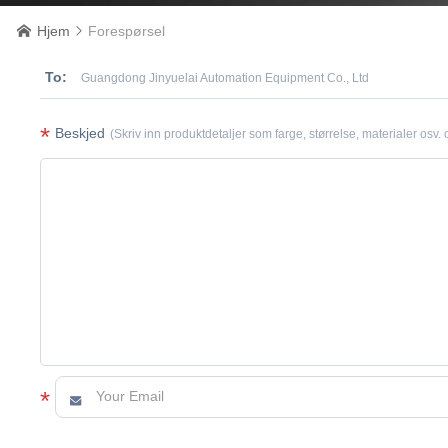
Hjem
Forespørsel


To:
Guangdong Jinyuelai Automation Equipment Co., Ltd
*
Beskjed
(Skriv inn produktdetaljer som farge, størrelse, materialer osv. 
*
