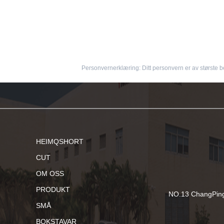
Personvernerklæring: Ditt personvern er av største bet
HEIMQSHORT
CUT
OM OSS
PRODUKT
NO.13 ChangPing
SMÅ
BOKSTAVAR