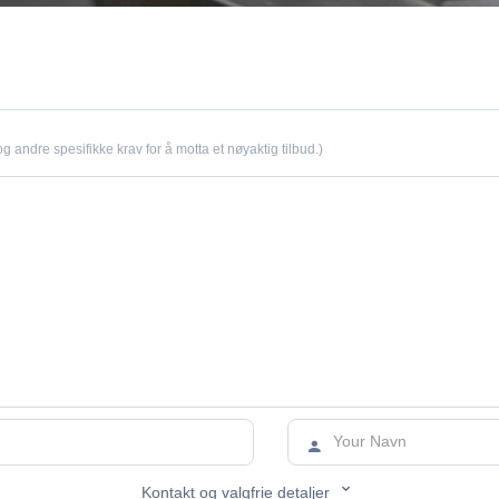
og andre spesifikke krav for å motta et nøyaktig tilbud.)


Kontakt og valgfrie detaljer