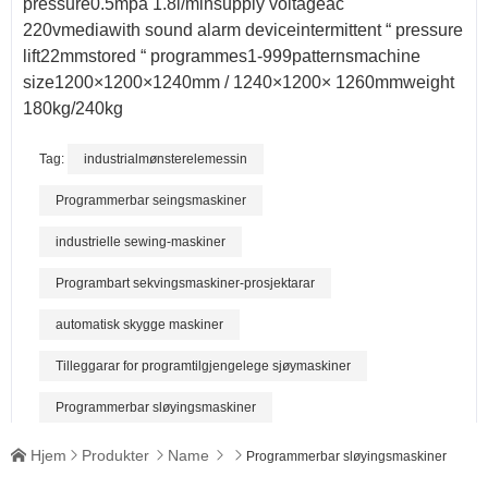
pressure0.5mpa 1.8l/minsupply voltageac
220vmediawith sound alarm deviceintermittent “ pressure
lift22mmstored “ programmes1-999patternsmachine
size1200×1200×1240mm / 1240×1200× 1260mmweight
180kg/240kg
Tag:
industrialmønsterelemessin
Programmerbar seingsmaskiner
industrielle sewing-maskiner
Programbart sekvingsmaskiner-prosjektarar
automatisk skygge maskiner
Tilleggarar for programtilgjengelege sjøymaskiner
Programmerbar sløyingsmaskiner
Hjem
Produkter
Name





Programmerbar sløyingsmaskiner